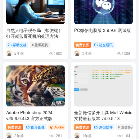
自然人电子税务局（扣缴端）
PC微信电脑版 3.9.9.6 测试版
打开就蓝屏死机的处理方法
帮助文档
# 蓝屏死机
免费资源
社交通讯
2年前
3年前
1600
1388
Adobe Photoshop 2024
全新微信多开工具 MultiWeixin
v25.6.0.443 官方正式版
支持最新版本 v4.0.5.18
免费资源
图形图像
Adobe
Photoshop
免费资源
# PS
原创软件
# Adobe Photoshop
# 微信多开
2年前
1年前
1281
1164