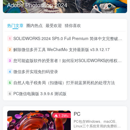
Adobe Photoshop 2024
Mul
可完全
热门文章
圈内热点
最受欢迎
猜你喜欢
SOLIDWORKS 2024 SP5.0 Full Premium 简体中文完整破解版
1
解除微信多开工具 WeChatMo 支持最新版 v3.9.12.17
2
您可能盗版软件的受害者！如何应对SOLIDWORKS的维权电话？
3
微信多开实现免扫码登录
4
自然人电子税务局（扣缴端）打开就蓝屏死机的处理方法
5
PC微信电脑版 3.9.9.6 测试版
6
PC
1.3W+
PC包含Windows、macOS、
Linux三个系统常用的免费听歌