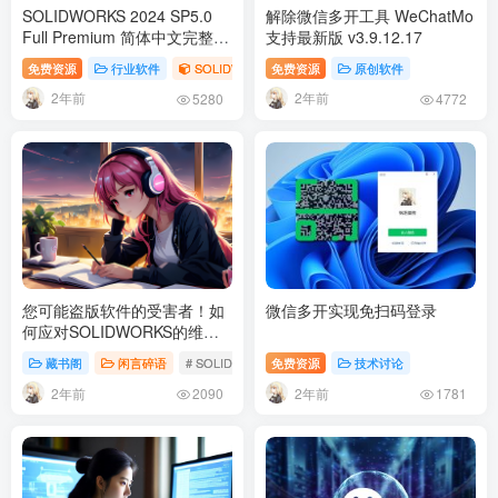
SOLIDWORKS 2024 SP5.0
解除微信多开工具 WeChatMo
Full Premium 简体中文完整破
支持最新版 v3.9.12.17
解版
免费资源
行业软件
SOLIDWORKS
免费资源
# SOLIDWORKS
原创软件
2年前
2年前
5280
4772
您可能盗版软件的受害者！如
微信多开实现免扫码登录
何应对SOLIDWORKS的维权
电话？
藏书阁
闲言碎语
# SOLIDWORKS
免费资源
技术讨论
2年前
2年前
2090
1781