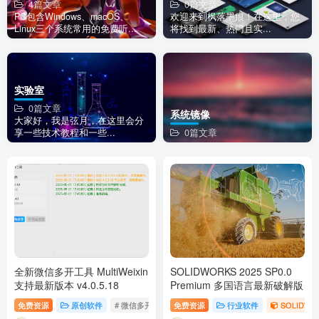
4篇文章
0篇文章
PC包含Windows、macOS、
欢迎来到枫落墨痕！在这里，您
Linux三个系统常用的免费听...
将找到最新、热门且实...
实验室
0篇文章
系统镜像
大家好，我是弦月，在这里会分
享一些技术教程和一些...
0篇文章
全新微信多开工具 MultiWeixin
SOLIDWORKS 2025 SP0.0
支持最新版本 v4.0.5.18
Premium 多国语言最新破解版
免费资源
原创软件
# 微信多开
# 微信双开
免费资源
# 电脑微信多开
行业软件
SOLIDWO