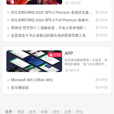
软件、电影软件、AutoCAD、
12篇文章
SOLIDWORKS、Adobe全家
桶、CorelDRAW 2023、系统增
SOLIDWORKS 2025 SP0.0 Premium 多国语言最新破解版
2年前
强工具等等分享
SOLIDWORKS 2024 SP5.0 Full Premium 简体中文完整破解版
2年前
黑神话·悟空四十二项修改器，天命人快来领取！
2年前
这是我迄今为止体验过的最出色的思维导图工具
2年前
APP
1170
欢迎来到枫落墨痕！在这里，您
将找到最新、热门且实用的手机
应用推荐。无论您需要社交媒体
2篇文章
应用、游戏、工具类应用还是其
他类型的手机软件，我们都为您
Microsoft 365 (Office 365)
3年前
精心挑选了最好的。立即探索并
提升您的手机使用体验！
音乐播放器
3年前
最新发布
PC
APP
原创软件
排序
更新
发布
销量
浏览
点赞
评论