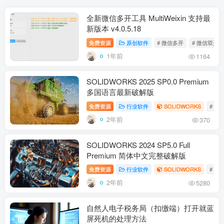
全新微信多开工具 MultiWeixin 支持最
新版本 v4.0.5.18
免费资源
原创软件
# 微信多开
# 微信双开
1年前
1164
SOLIDWORKS 2025 SP0.0 Premium
多国语言最新破解版
免费资源
行业软件
SOLIDWORKS
# SO
2年前
370
SOLIDWORKS 2024 SP5.0 Full
Premium 简体中文完整破解版
免费资源
行业软件
SOLIDWORKS
# SO
2年前
5280
自然人电子税务局（扣缴端）打开就蓝
屏死机的处理方法