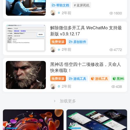
帮助文档
# 蓝屏死机
2年前
1600
解除微信多开工具 WeChatMo 支持最
新版 v3.9.12.17
免费资源
原创软件
2年前
4772
黑神话·悟空四十二项修改器，天命人
快来领取！
免费资源
游戏工具
游戏工具
黑神话·
2年前
438
加载更多
PC
APP