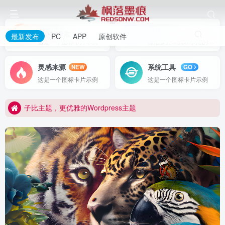
图标卡片
原创作品
开启精彩搜索
最新发布
PC
APP
原创软件
这是一个图标卡片示例
微信多开工具和常用的一些小工具
更优雅的WordPress网站主题：子比主题！全面开启
灵感来源
系统工具
NEW
GO
子比主题，更优雅的Wordpress主题
这是一个图标卡片示例
这是一个图标卡片示例
更优雅的WordPress网站主题：子比主题！全面开启
子比主题，更优雅的Wordpress主题
PC